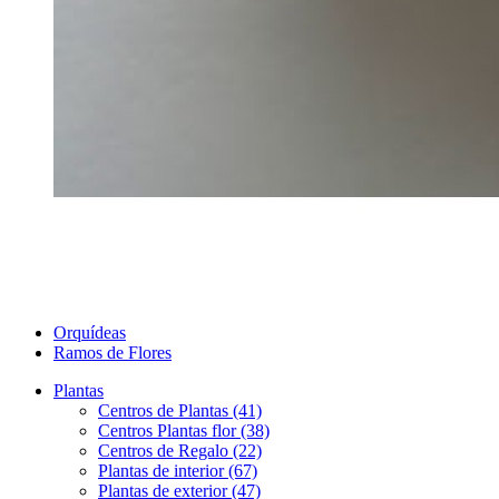
Orquídeas
Ramos de Flores
Plantas
Centros de Plantas (41)
Centros Plantas flor (38)
Centros de Regalo (22)
Plantas de interior (67)
Plantas de exterior (47)