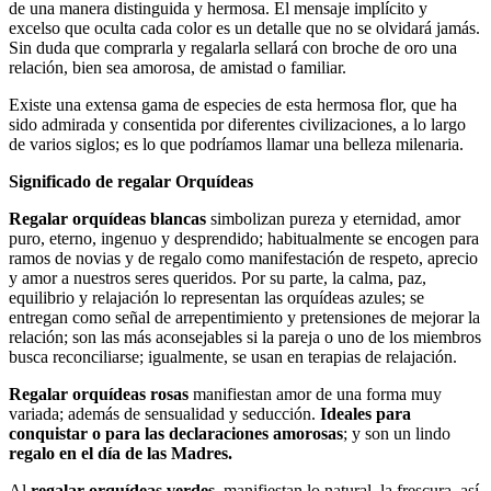
de una manera distinguida y hermosa. El mensaje implícito y
excelso que oculta cada color es un detalle que no se olvidará jamás.
Sin duda que comprarla y regalarla sellará con broche de oro una
relación, bien sea amorosa, de amistad o familiar.
Existe una extensa gama de especies de esta hermosa flor, que ha
sido admirada y consentida por diferentes civilizaciones, a lo largo
de varios siglos; es lo que podríamos llamar una belleza milenaria.
Significado de regalar Orquídeas
Regalar orquídeas blancas
simbolizan pureza y eternidad, amor
puro, eterno, ingenuo y desprendido; habitualmente se encogen para
ramos de novias y de regalo como manifestación de respeto, aprecio
y amor a nuestros seres queridos. Por su parte, la calma, paz,
equilibrio y relajación lo representan las orquídeas azules; se
entregan como señal de arrepentimiento y pretensiones de mejorar la
relación; son las más aconsejables si la pareja o uno de los miembros
busca reconciliarse; igualmente, se usan en terapias de relajación.
Regalar orquídeas rosas
manifiestan amor de una forma muy
variada; además de sensualidad y seducción.
Ideales para
conquistar o para las declaraciones amorosas
; y son un lindo
regalo en el día de las Madres.
Al
regalar orquídeas verdes
, manifiestan lo natural, la frescura, así