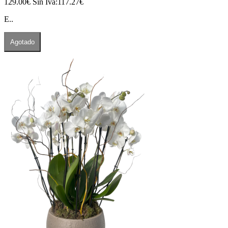
129.00€
Sin Iva:117.27€
E..
Agotado