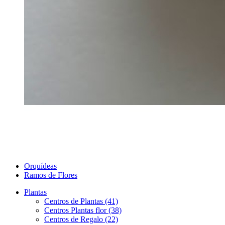
Orquídeas
Ramos de Flores
Plantas
Centros de Plantas (41)
Centros Plantas flor (38)
Centros de Regalo (22)