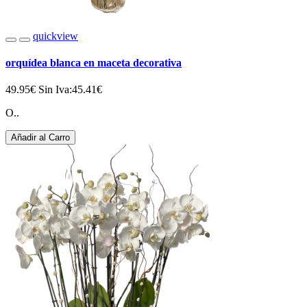
quickview
orquídea blanca en maceta decorativa
49.95€
Sin Iva:45.41€
O..
Añadir al Carro