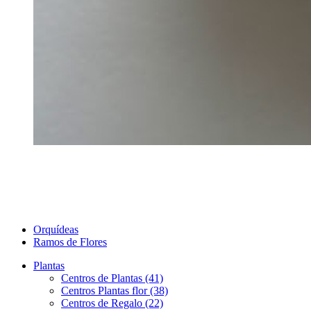
Orquídeas
Ramos de Flores
Plantas
Centros de Plantas (41)
Centros Plantas flor (38)
Centros de Regalo (22)