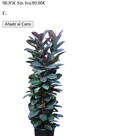
98.85€
Sin Iva:89.86€
F..
Añadir al Carro