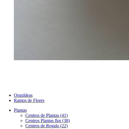
Orquídeas
Ramos de Flores
Plantas
Centros de Plantas (41)
Centros Plantas flor (38)
Centros de Regalo (22)