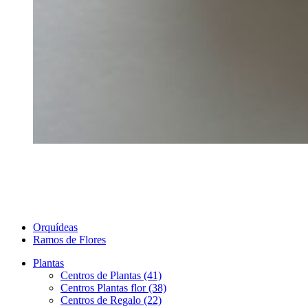
Orquídeas
Ramos de Flores
Plantas
Centros de Plantas (41)
Centros Plantas flor (38)
Centros de Regalo (22)