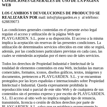
CONDICIONES GENERALES DE USO DE LA PÁGINA
WEB
LOS CAMBIOS Y DEVOLUCIONES DE PRODUCTO SE
REALIZARÁN POR
mail: info@playgarden.es y al teléfono:
628839073
Las condiciones generales contenidas en el presente aviso legal
regulan el acceso y utilización de la página Web que
PLAYGARDEN. S.L. pone a su disposición. El acceso a la misma
implica la aceptación sin reservas de las presentes condiciones. La
utilización de determinados servicios ofrecidos en este sitio se regirá,
además, por las condiciones particulares previstas en cada caso, las
cuales se entenderán aceptadas por el mero uso de tales servicios.
Todos los derechos de Propiedad Industrial e Intelectual de la
totalidad de elementos contenidos en esta Web, incluidas las marcas
comerciales, formatos, iconos, diseños gráficos, textos, imágenes y
documentos, pertenecen a PLAYGARDEN. S.L. y se encuentran
protegidos por las leyes españolas e internacionales sobre Propiedad
Intelectual e Industrial. Queda expresamente prohibida la
reproducción total o parcial de este sitio Web y de cualquiera de sus
contenidos sin el permiso expreso y por escrito de PLAYGARDEN.
S.L. El acceso al sitio web no implica ningún tipo de renuncia,
transmisión, licencia o cesión de dichos derechos por parte de
PLAYGARDEN. S.L. salvo que se establezca expresamente lo