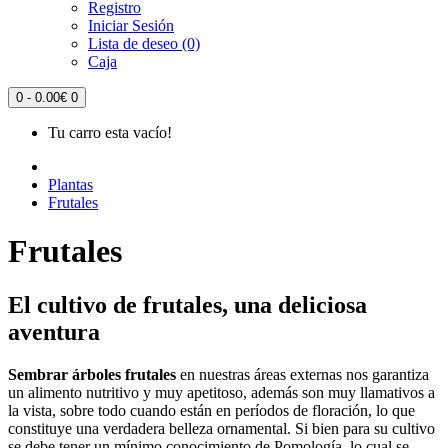
Registro
Iniciar Sesión
Lista de deseo (0)
Caja
0 - 0.00€
0
Tu carro esta vacío!
Plantas
Frutales
Frutales
El cultivo de frutales, una deliciosa
aventura
Sembrar árboles frutales
en nuestras áreas externas nos garantiza
un alimento nutritivo y muy apetitoso, además son muy llamativos a
la vista, sobre todo cuando están en períodos de floración, lo que
constituye una verdadera belleza ornamental. Si bien para su cultivo
se debe tener un mínimo conocimiento de Pomología, lo cual se