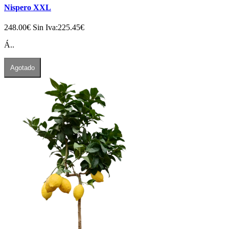
Nispero XXL
248.00€
Sin Iva:225.45€
Á..
Agotado