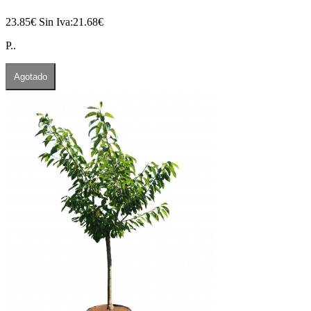
23.85€
Sin Iva:21.68€
P..
Agotado