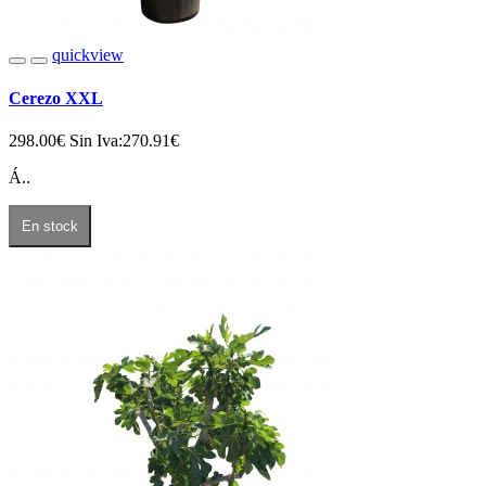
quickview
Cerezo XXL
298.00€
Sin Iva:270.91€
Á..
En stock