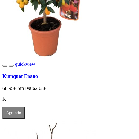
quickview
Kumquat Enano
68.95€
Sin Iva:62.68€
K..
Agotado