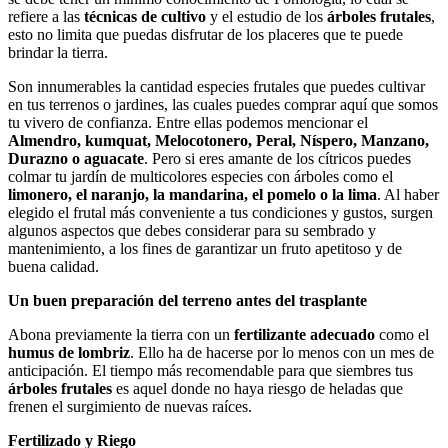
refiere a las
técnicas de cultivo
y el estudio de los
árboles frutales
,
esto no limita que puedas disfrutar de los placeres que te puede
brindar la tierra.
Son innumerables la cantidad especies frutales que puedes cultivar
en tus terrenos o jardines, las cuales puedes comprar aquí que somos
tu vivero de confianza. Entre ellas podemos mencionar el
Almendro, kumquat, Melocotonero, Peral, Níspero, Manzano,
Durazno o aguacate
. Pero si eres amante de los cítricos puedes
colmar tu jardín de multicolores especies con árboles como el
limonero, el naranjo, la mandarina, el pomelo o la lima
. Al haber
elegido el frutal más conveniente a tus condiciones y gustos, surgen
algunos aspectos que debes considerar para su sembrado y
mantenimiento, a los fines de garantizar un fruto apetitoso y de
buena calidad.
Un buen preparación del terreno antes del trasplante
Abona previamente la tierra con un
fertilizante adecuado
como el
humus de lombriz
. Ello ha de hacerse por lo menos con un mes de
anticipación. El tiempo más recomendable para que siembres tus
árboles frutales
es aquel donde no haya riesgo de heladas que
frenen el surgimiento de nuevas raíces.
Fertilizado y Riego