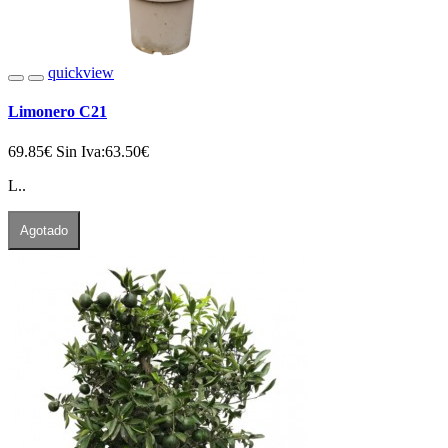
quickview
Limonero C21
69.85€
Sin Iva:63.50€
L..
Agotado