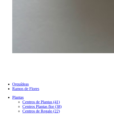
Orquídeas
Ramos de Flores
Plantas
Centros de Plantas (41)
Centros Plantas flor (38)
Centros de Regalo (22)