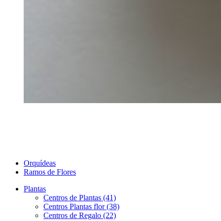
Orquídeas
Ramos de Flores
Plantas
Centros de Plantas (41)
Centros Plantas flor (38)
Centros de Regalo (22)