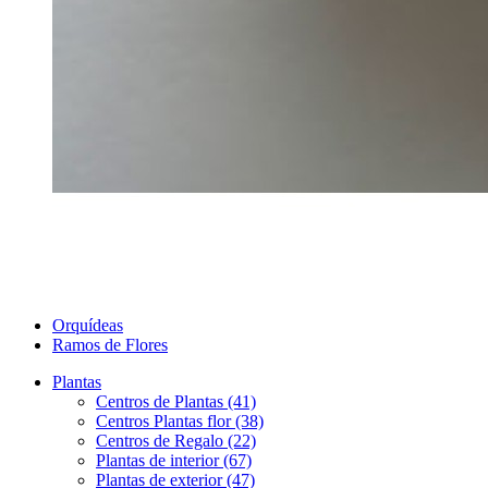
Orquídeas
Ramos de Flores
Plantas
Centros de Plantas (41)
Centros Plantas flor (38)
Centros de Regalo (22)
Plantas de interior (67)
Plantas de exterior (47)