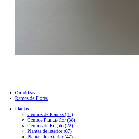
Orquídeas
Ramos de Flores
Plantas
Centros de Plantas (41)
Centros Plantas flor (38)
Centros de Regalo (22)
Plantas de interior (67)
Plantas de exterior (47)