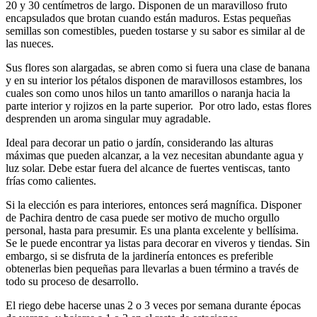
20 y 30 centímetros de largo. Disponen de un maravilloso fruto
encapsulados que brotan cuando están maduros. Estas pequeñas
semillas son comestibles, pueden tostarse y su sabor es similar al de
las nueces.
Sus flores son alargadas, se abren como si fuera una clase de banana
y en su interior los pétalos disponen de maravillosos estambres, los
cuales son como unos hilos un tanto amarillos o naranja hacia la
parte interior y rojizos en la parte superior. Por otro lado, estas flores
desprenden un aroma singular muy agradable.
Ideal para decorar un patio o jardín, considerando las alturas
máximas que pueden alcanzar, a la vez necesitan abundante agua y
luz solar. Debe estar fuera del alcance de fuertes ventiscas, tanto
frías como calientes.
Si la elección es para interiores, entonces será magnífica. Disponer
de Pachira dentro de casa puede ser motivo de mucho orgullo
personal, hasta para presumir. Es una planta excelente y bellísima.
Se le puede encontrar ya listas para decorar en viveros y tiendas. Sin
embargo, si se disfruta de la jardinería entonces es preferible
obtenerlas bien pequeñas para llevarlas a buen término a través de
todo su proceso de desarrollo.
El riego debe hacerse unas 2 o 3 veces por semana durante épocas