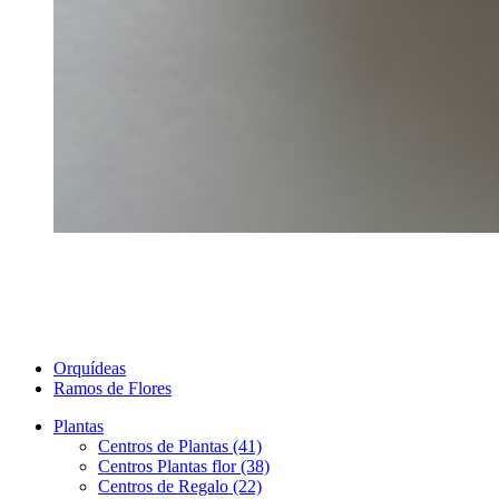
Orquídeas
Ramos de Flores
Plantas
Centros de Plantas (41)
Centros Plantas flor (38)
Centros de Regalo (22)