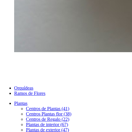
Orquídeas
Ramos de Flores
Plantas
Centros de Plantas (41)
Centros Plantas flor (38)
Centros de Regalo (22)
Plantas de interior (67)
Plantas de exterior (47)