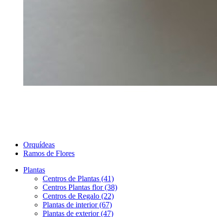
Orquídeas
Ramos de Flores
Plantas
Centros de Plantas (41)
Centros Plantas flor (38)
Centros de Regalo (22)
Plantas de interior (67)
Plantas de exterior (47)