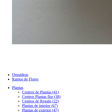
Orquídeas
Ramos de Flores
Plantas
Centros de Plantas (41)
Centros Plantas flor (38)
Centros de Regalo (22)
Plantas de interior (67)
Plantas de exterior (47)