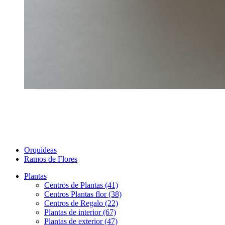
Orquídeas
Ramos de Flores
Plantas
Centros de Plantas (41)
Centros Plantas flor (38)
Centros de Regalo (22)
Plantas de interior (67)
Plantas de exterior (47)