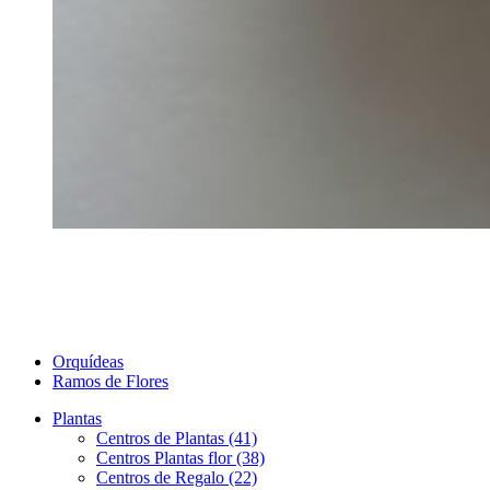
Orquídeas
Ramos de Flores
Plantas
Centros de Plantas (41)
Centros Plantas flor (38)
Centros de Regalo (22)