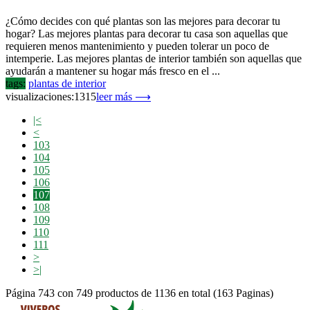
¿Cómo decides con qué plantas son las mejores para decorar tu
hogar? Las mejores plantas para decorar tu casa son aquellas que
requieren menos mantenimiento y pueden tolerar un poco de
intemperie. Las mejores plantas de interior también son aquellas que
ayudarán a mantener su hogar más fresco en el ...
tags:
plantas de interior
visualizaciones:1315
leer más ⟶
|<
<
103
104
105
106
107
108
109
110
111
>
>|
Página 743 con 749 productos de 1136 en total (163 Paginas)