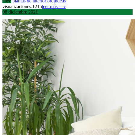
tags:
plantas de interior
orquídeas
visualizaciones:1215
leer más ⟶
08
diciembre
2021