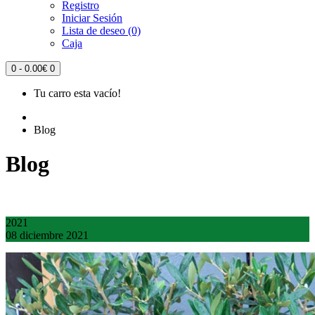
Registro
Iniciar Sesión
Lista de deseo (0)
Caja
0 - 0.00€
0
Tu carro esta vacío!
Blog
Blog
2021
08
diciembre
2021