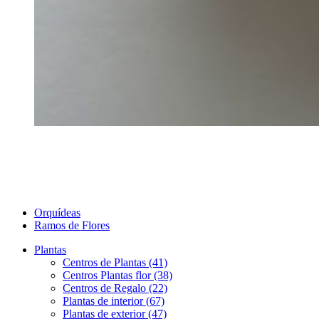
Orquídeas
Ramos de Flores
Plantas
Centros de Plantas (41)
Centros Plantas flor (38)
Centros de Regalo (22)
Plantas de interior (67)
Plantas de exterior (47)