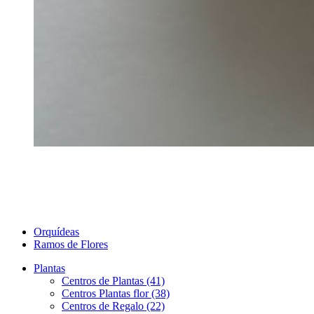
Orquídeas
Ramos de Flores
Plantas
Centros de Plantas (41)
Centros Plantas flor (38)
Centros de Regalo (22)