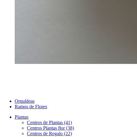
Orquídeas
Ramos de Flores
Plantas
Centros de Plantas (41)
Centros Plantas flor (38)
Centros de Regalo (22)