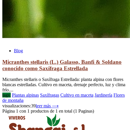
Blog
Micranthes stellaris (L.) Galasso, Banfi & Soldano
conocido como Saxífraga Estrellada
Micranthes stellaris o Saxífraga Estrellada: planta alpina con flores
blancas estrelladas. Cultivo en maceta, drenaje perfecto, luz y clima
frío....
tags:
Plantas alpinas
Saxífragas
Cultivo en maceta
Jardinería
Flores
de montaña
visualizaciones:39
leer más ⟶
Página 1 con 1 productos de 1 en total (1 Paginas)