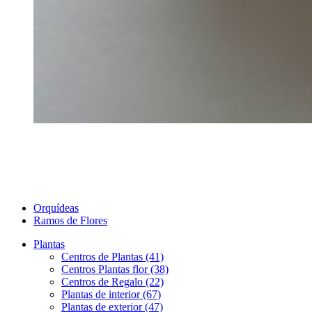
Orquídeas
Ramos de Flores
Plantas
Centros de Plantas (41)
Centros Plantas flor (38)
Centros de Regalo (22)
Plantas de interior (67)
Plantas de exterior (47)