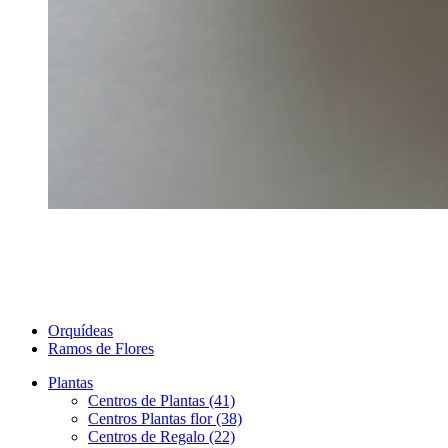
Orquídeas
Ramos de Flores
Plantas
Centros de Plantas (41)
Centros Plantas flor (38)
Centros de Regalo (22)