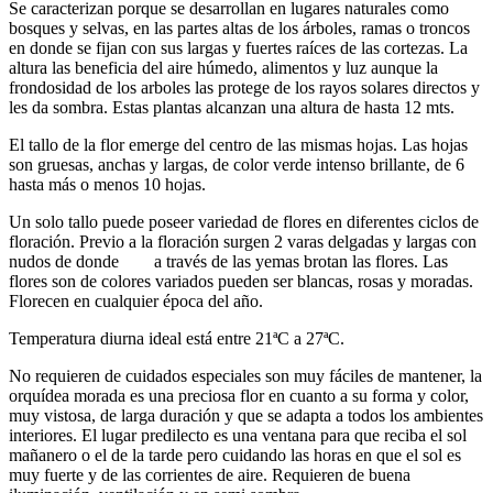
Se caracterizan porque se desarrollan en lugares naturales como
bosques y selvas, en las partes altas de los árboles, ramas o troncos
en donde se fijan con sus largas y fuertes raíces de las cortezas. La
altura las beneficia del aire húmedo, alimentos y luz aunque la
frondosidad de los arboles las protege de los rayos solares directos y
les da sombra. Estas plantas alcanzan una altura de hasta 12 mts.
El tallo de la flor emerge del centro de las mismas hojas. Las hojas
son gruesas, anchas y largas, de color verde intenso brillante, de 6
hasta más o menos 10 hojas.
Un solo tallo puede poseer variedad de flores en diferentes ciclos de
floración. Previo a la floración surgen 2 varas delgadas y largas con
nudos de donde a través de las yemas brotan las flores. Las
flores son de colores variados pueden ser blancas, rosas y moradas.
Florecen en cualquier época del año.
Temperatura diurna ideal está entre 21ªC a 27ªC.
No requieren de cuidados especiales son muy fáciles de mantener, la
orquídea morada es una preciosa flor en cuanto a su forma y color,
muy vistosa, de larga duración y que se adapta a todos los ambientes
interiores. El lugar predilecto es una ventana para que reciba el sol
mañanero o el de la tarde pero cuidando las horas en que el sol es
muy fuerte y de las corrientes de aire. Requieren de buena