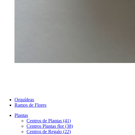
Orquídeas
Ramos de Flores
Plantas
Centros de Plantas (41)
Centros Plantas flor (38)
Centros de Regalo (22)