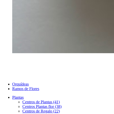
Orquídeas
Ramos de Flores
Plantas
Centros de Plantas (41)
Centros Plantas flor (38)
Centros de Regalo (22)