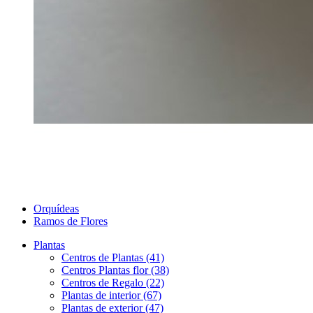
Orquídeas
Ramos de Flores
Plantas
Centros de Plantas (41)
Centros Plantas flor (38)
Centros de Regalo (22)
Plantas de interior (67)
Plantas de exterior (47)