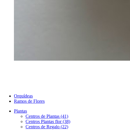
Orquídeas
Ramos de Flores
Plantas
Centros de Plantas (41)
Centros Plantas flor (38)
Centros de Regalo (22)