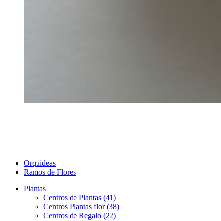
Orquídeas
Ramos de Flores
Plantas
Centros de Plantas (41)
Centros Plantas flor (38)
Centros de Regalo (22)