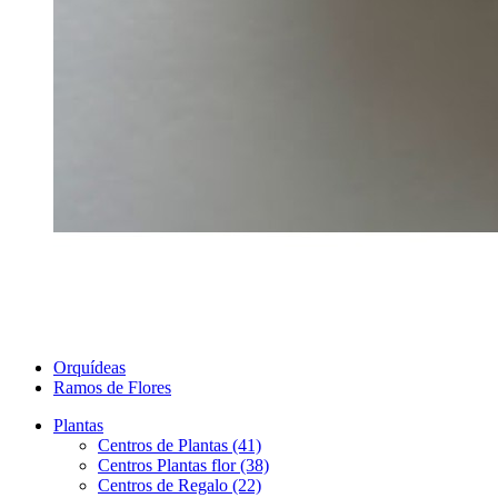
Orquídeas
Ramos de Flores
Plantas
Centros de Plantas (41)
Centros Plantas flor (38)
Centros de Regalo (22)