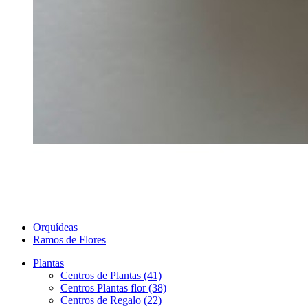
Orquídeas
Ramos de Flores
Plantas
Centros de Plantas (41)
Centros Plantas flor (38)
Centros de Regalo (22)