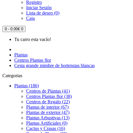
Registro
Iniciar Sesión
Lista de deseo (0)
Caja
0 - 0.00€
0
Tu carro esta vacío!
Plantas
Centros Plantas flor
Cesta grande mimbre de hortensias blancas
Categorias
Plantas (186)
Centros de Plantas (41)
Centros Plantas flor (38)
Centros de Regalo (22)
Plantas de interior (67)
Plantas de exterior (47)
Plantas Arbustivas (13)
Plantas Artificiales (0)
Cactus y Crasas (16)