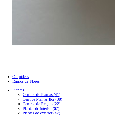
Orquídeas
Ramos de Flores
Plantas
Centros de Plantas (41)
Centros Plantas flor (38)
Centros de Regalo (22)
Plantas de interior (67)
Plantas de exterior (47)