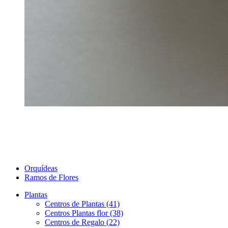
Orquídeas
Ramos de Flores
Plantas
Centros de Plantas (41)
Centros Plantas flor (38)
Centros de Regalo (22)