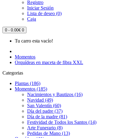
Registro
Iniciar Sesión
Lista de deseo (0)
Caja
0 - 0.00€
0
Tu carro esta vacío!
Momentos
Orquídeas en maceta de fibra XXL
Categorias
Plantas (186)
Momentos (185)
Nacimientos y Bautizos (16)
Navidad (49)
San Valentín (60)
Día del padre (37)
Día de la madre (81)
Festividad de Todos los Santos (14)
Arte Funerario (8)
Pedidas de Mano (13)