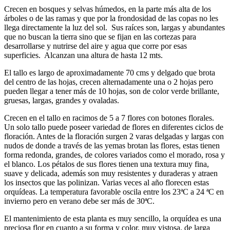
Crecen en bosques y selvas húmedos, en la parte más alta de los
árboles o de las ramas y que por la frondosidad de las copas no les
llega directamente la luz del sol. Sus raíces son, largas y abundantes
que no buscan la tierra sino que se fijan en las cortezas para
desarrollarse y nutrirse del aire y agua que corre por esas
superficies. Alcanzan una altura de hasta 12 mts.
El tallo es largo de aproximadamente 70 cms y delgado que brota
del centro de las hojas, crecen alternadamente una o 2 hojas pero
pueden llegar a tener más de 10 hojas, son de color verde brillante,
gruesas, largas, grandes y ovaladas.
Crecen en el tallo en racimos de 5 a 7 flores con botones florales.
Un solo tallo puede poseer variedad de flores en diferentes ciclos de
floración. Antes de la floración surgen 2 varas delgadas y largas con
nudos de donde a través de las yemas brotan las flores, estas tienen
forma redonda, grandes, de colores variados como el morado, rosa y
el blanco. Los pétalos de sus flores tienen una textura muy fina,
suave y delicada, además son muy resistentes y duraderas y atraen
los insectos que las polinizan. Varias veces al año florecen estas
orquídeas. La temperatura favorable oscila entre los 23ªC a 24 ªC en
invierno pero en verano debe ser más de 30ªC.
El mantenimiento de esta planta es muy sencillo, la orquídea es una
preciosa flor en cuanto a su forma y color, muy vistosa, de larga