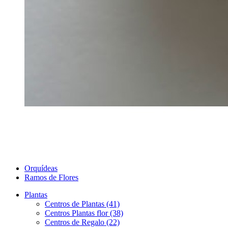
Orquídeas
Ramos de Flores
Plantas
Centros de Plantas (41)
Centros Plantas flor (38)
Centros de Regalo (22)