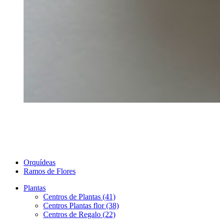
Orquídeas
Ramos de Flores
Plantas
Centros de Plantas (41)
Centros Plantas flor (38)
Centros de Regalo (22)