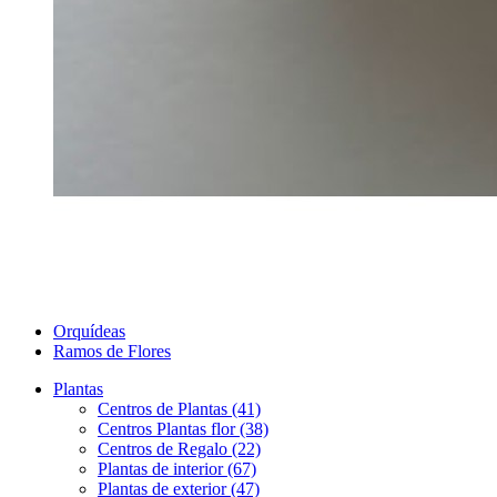
Orquídeas
Ramos de Flores
Plantas
Centros de Plantas (41)
Centros Plantas flor (38)
Centros de Regalo (22)
Plantas de interior (67)
Plantas de exterior (47)