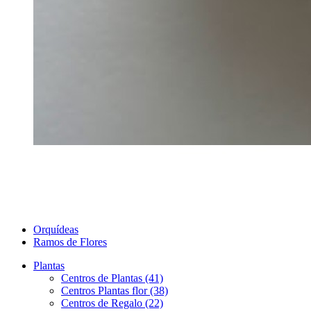
Orquídeas
Ramos de Flores
Plantas
Centros de Plantas (41)
Centros Plantas flor (38)
Centros de Regalo (22)