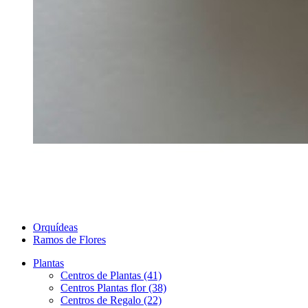
Orquídeas
Ramos de Flores
Plantas
Centros de Plantas (41)
Centros Plantas flor (38)
Centros de Regalo (22)