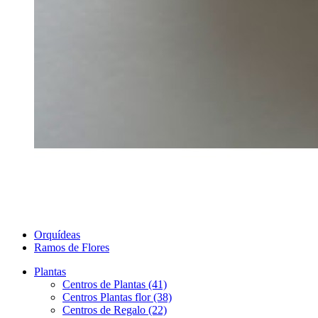
Orquídeas
Ramos de Flores
Plantas
Centros de Plantas (41)
Centros Plantas flor (38)
Centros de Regalo (22)