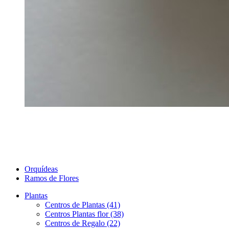
Orquídeas
Ramos de Flores
Plantas
Centros de Plantas (41)
Centros Plantas flor (38)
Centros de Regalo (22)