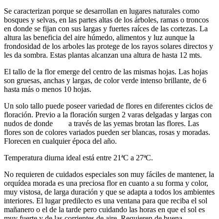
Se caracterizan porque se desarrollan en lugares naturales como
bosques y selvas, en las partes altas de los árboles, ramas o troncos
en donde se fijan con sus largas y fuertes raíces de las cortezas. La
altura las beneficia del aire húmedo, alimentos y luz aunque la
frondosidad de los arboles las protege de los rayos solares directos y
les da sombra. Estas plantas alcanzan una altura de hasta 12 mts.
El tallo de la flor emerge del centro de las mismas hojas. Las hojas
son gruesas, anchas y largas, de color verde intenso brillante, de 6
hasta más o menos 10 hojas.
Un solo tallo puede poseer variedad de flores en diferentes ciclos de
floración. Previo a la floración surgen 2 varas delgadas y largas con
nudos de donde a través de las yemas brotan las flores. Las
flores son de colores variados pueden ser blancas, rosas y moradas.
Florecen en cualquier época del año.
Temperatura diurna ideal está entre 21ªC a 27ªC.
No requieren de cuidados especiales son muy fáciles de mantener, la
orquídea morada es una preciosa flor en cuanto a su forma y color,
muy vistosa, de larga duración y que se adapta a todos los ambientes
interiores. El lugar predilecto es una ventana para que reciba el sol
mañanero o el de la tarde pero cuidando las horas en que el sol es
muy fuerte y de las corrientes de aire. Requieren de buena