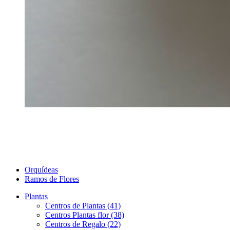
Orquídeas
Ramos de Flores
Plantas
Centros de Plantas (41)
Centros Plantas flor (38)
Centros de Regalo (22)