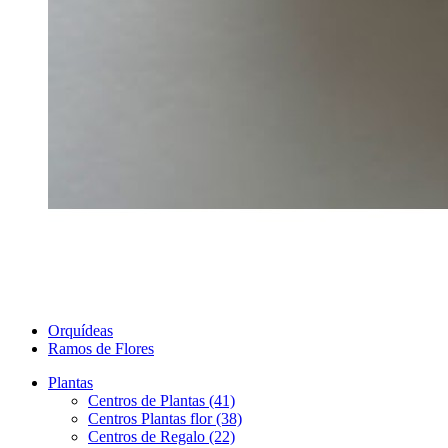
Orquídeas
Ramos de Flores
Plantas
Centros de Plantas (41)
Centros Plantas flor (38)
Centros de Regalo (22)