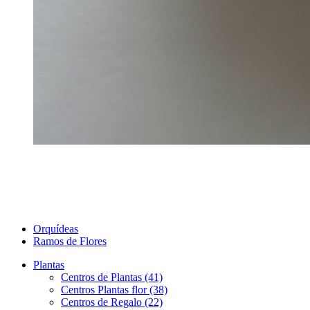
Orquídeas
Ramos de Flores
Plantas
Centros de Plantas (41)
Centros Plantas flor (38)
Centros de Regalo (22)