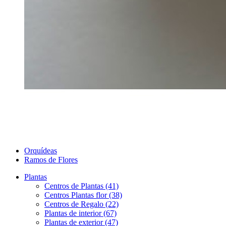
Orquídeas
Ramos de Flores
Plantas
Centros de Plantas (41)
Centros Plantas flor (38)
Centros de Regalo (22)
Plantas de interior (67)
Plantas de exterior (47)