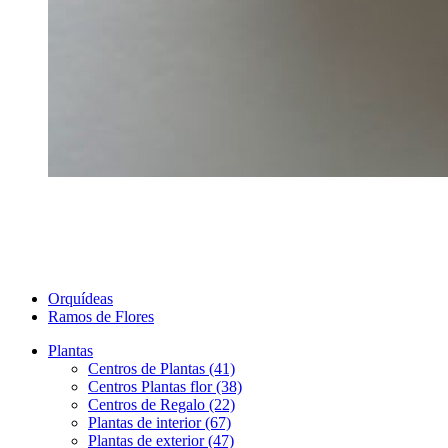
Orquídeas
Ramos de Flores
Plantas
Centros de Plantas (41)
Centros Plantas flor (38)
Centros de Regalo (22)
Plantas de interior (67)
Plantas de exterior (47)