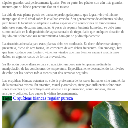
sépalos grandes casi perfectamente iguales. Por su parte, los pétalos son aún más grandes,
mientas que su labelo parece una flor en sí mismo.
La vida de esta planta puede ser bastante prolongada puesto que logran vivir el mismo
tiempo que dure el árbol sobre la cual han crecido. Son generalmente de ambientes cálidos,
pero tienen la facultad de adaptarse a otros espacios con condiciones de temperaturas
inferiores como de zonas templadas. A pesar de requerir bastante humedad, se debe tener
sumo cuidado en la disposición del agua natural o de riego, dado que cualquier dotación de
líquido que sobrepase sus requerimientos hará que se pudra rápidamente.
La aireación adecuada para estas plantas debe ser moderada. Es decir, debe estar siempre
presente o, dicho de otra forma, las corrientes de aire deben frecuentes. Sin embargo, hay
que tener cuidado con fuertes o violentos vientos que más bien les causará muchísimos
daños, en algunos casos de forma irreversibles.
Su floración puede alterarse para su aparición un poco más temprana mediante la
manipulación de las condiciones de temperatura. Específicamente descendiendo los niveles
de calor por las noches más o menos por dos semanas seguidas.
Las orquídeas blancas ostentan no solo la preferencia de los seres humanos sino también la
de la naturaleza misma. Su atractivo, visual y aromático, tiene gran influencia sobre otros
seres vivientes que contribuyen arduamente a su polinización, como: moscas, abejas
avispas y colibríes. Los cuales le visitan frecuentemente.
Tags:
Orquídeas
blancas
regalar
pureza