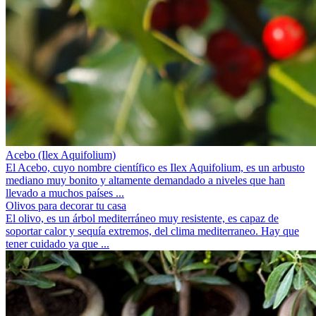
Acebo (Ilex Aquifolium)
El Acebo, cuyo nombre científico es Ilex Aquifolium, es un arbusto
mediano muy bonito y altamente demandado a niveles que han
llevado a muchos países ...
Olivos para decorar tu casa
El olivo, es un árbol mediterráneo muy resistente, es capaz de
soportar calor y sequía extremos, del clima mediterraneo. Hay que
tener cuidado ya que ...