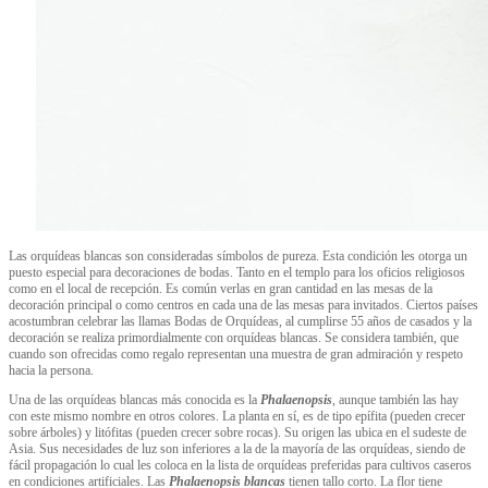
Las orquídeas blancas son consideradas símbolos de pureza. Esta condición les otorga un
puesto especial para decoraciones de bodas. Tanto en el templo para los oficios religiosos
como en el local de recepción. Es común verlas en gran cantidad en las mesas de la
decoración principal o como centros en cada una de las mesas para invitados. Ciertos países
acostumbran celebrar las llamas Bodas de Orquídeas, al cumplirse 55 años de casados y la
decoración se realiza primordialmente con orquídeas blancas. Se considera también, que
cuando son ofrecidas como regalo representan una muestra de gran admiración y respeto
hacia la persona.
Una de las orquídeas blancas más conocida es la
Phalaenopsis
, aunque también las hay
con este mismo nombre en otros colores. La planta en sí, es de tipo epífita (pueden crecer
sobre árboles) y litófitas (pueden crecer sobre rocas). Su origen las ubica en el sudeste de
Asia. Sus necesidades de luz son inferiores a la de la mayoría de las orquídeas, siendo de
fácil propagación lo cual les coloca en la lista de orquídeas preferidas para cultivos caseros
en condiciones artificiales. Las
Phalaenopsis blancas
tienen tallo corto. La flor tiene