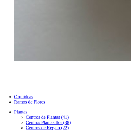
Orquídeas
Ramos de Flores
Plantas
Centros de Plantas (41)
Centros Plantas flor (38)
Centros de Regalo (22)