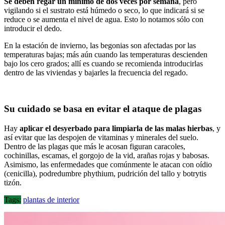
Se deben regar un mínimo de dos veces por semana
, pero
vigilando si el sustrato está húmedo o seco, lo que indicará si se
reduce o se aumenta el nivel de agua. Esto lo notamos sólo con
introducir el dedo.
En la estación de invierno, las begonias son afectadas por las
temperaturas bajas; más aún cuando las temperaturas descienden
bajo los cero grados; allí es cuando se recomienda introducirlas
dentro de las viviendas y bajarles la frecuencia del regado.
Su cuidado se basa en evitar el ataque de plagas
Hay
aplicar el desyerbado para limpiarla de las malas hierbas
, y
así evitar que las despojen de vitaminas y minerales del suelo.
Dentro de las plagas que más le acosan figuran caracoles,
cochinillas, escamas, el gorgojo de la vid, arañas rojas y babosas.
Asimismo, las enfermedades que comúnmente le atacan con oídio
(cenicilla), podredumbre phythium, pudrición del tallo y botrytis
tizón.
Tags:
plantas de interior