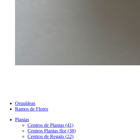
Orquídeas
Ramos de Flores
Plantas
Centros de Plantas (41)
Centros Plantas flor (38)
Centros de Regalo (22)