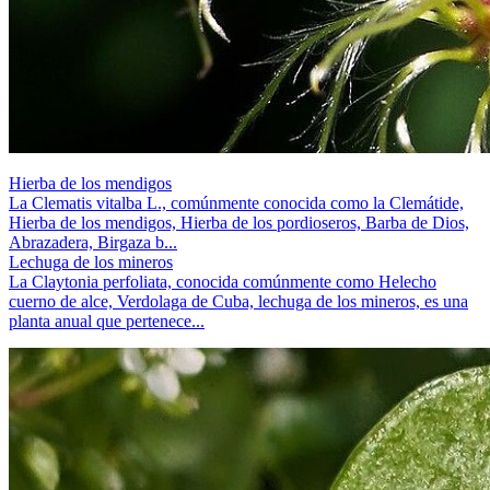
Hierba de los mendigos
La Clematis vitalba L., comúnmente conocida como la Clemátide,
Hierba de los mendigos, Hierba de los pordioseros, Barba de Dios,
Abrazadera, Birgaza b...
Lechuga de los mineros
La Claytonia perfoliata, conocida comúnmente como Helecho
cuerno de alce, Verdolaga de Cuba, lechuga de los mineros, es una
planta anual que pertenece...