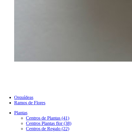
Orquídeas
Ramos de Flores
Plantas
Centros de Plantas (41)
Centros Plantas flor (38)
Centros de Regalo (22)