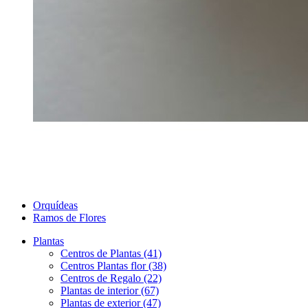
Orquídeas
Ramos de Flores
Plantas
Centros de Plantas (41)
Centros Plantas flor (38)
Centros de Regalo (22)
Plantas de interior (67)
Plantas de exterior (47)