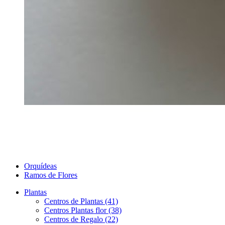
Orquídeas
Ramos de Flores
Plantas
Centros de Plantas (41)
Centros Plantas flor (38)
Centros de Regalo (22)