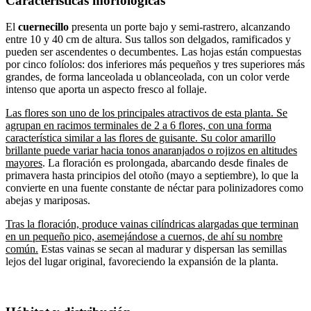
Características morfológicas
El
cuernecillo
presenta un porte bajo y semi-rastrero, alcanzando
entre 10 y 40 cm de altura. Sus tallos son delgados, ramificados y
pueden ser ascendentes o decumbentes. Las hojas están compuestas
por cinco folíolos: dos inferiores más pequeños y tres superiores más
grandes, de forma lanceolada u oblanceolada, con un color verde
intenso que aporta un aspecto fresco al follaje.
Las flores son uno de los principales atractivos de esta planta. Se
agrupan en racimos terminales de 2 a 6 flores, con una forma
característica similar a las flores de guisante. Su color amarillo
brillante puede variar hacia tonos anaranjados o rojizos en altitudes
mayores
. La floración es prolongada, abarcando desde finales de
primavera hasta principios del otoño (mayo a septiembre), lo que la
convierte en una fuente constante de néctar para polinizadores como
abejas y mariposas.
Tras la floración, produce vainas cilíndricas alargadas que terminan
en un pequeño pico, asemejándose a cuernos, de ahí su nombre
común.
Estas vainas se secan al madurar y dispersan las semillas
lejos del lugar original, favoreciendo la expansión de la planta.