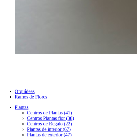
Orquídeas
Ramos de Flores
Plantas
Centros de Plantas (41)
Centros Plantas flor (38)
Centros de Regalo (22)
Plantas de interior (67)
Plantas de exterior (47)