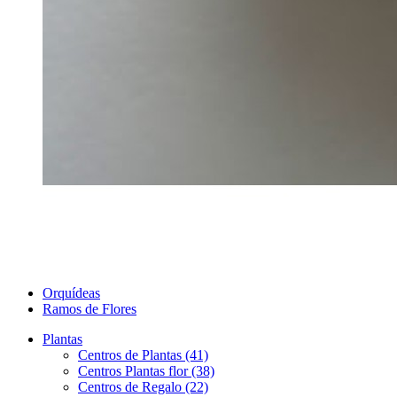
Orquídeas
Ramos de Flores
Plantas
Centros de Plantas (41)
Centros Plantas flor (38)
Centros de Regalo (22)