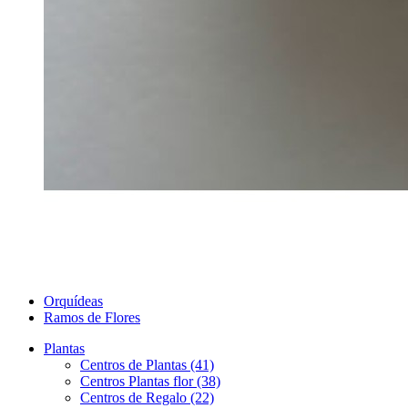
Orquídeas
Ramos de Flores
Plantas
Centros de Plantas (41)
Centros Plantas flor (38)
Centros de Regalo (22)