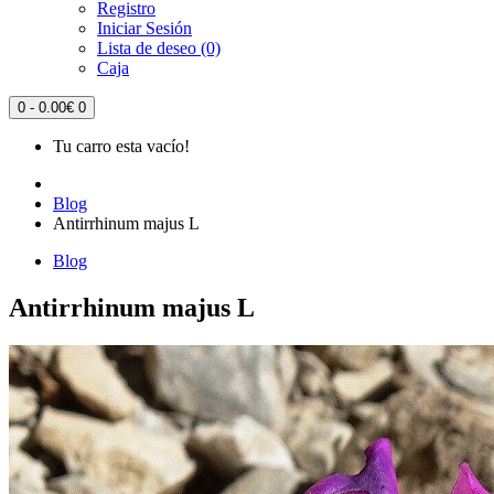
Registro
Iniciar Sesión
Lista de deseo (0)
Caja
0 - 0.00€
0
Tu carro esta vacío!
Blog
Antirrhinum majus L
Blog
Antirrhinum majus L