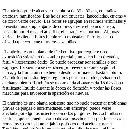
El antirrino puede alcanzar una altura de 30 a 80 cm, con tallos
erectos y ramificados. Las hojas son opuestas, lanceoladas, enteras y
de color verde oscuro. Las flores se agrupan en racimos terminales y
presentan una amplia gama de colores, desde el blanco al rojo,
pasando por el rosa, el amarillo, el naranja y el púrpura. Algunas
variedades tienen flores bicolores o moteadas. El fruto es una
cápsula que contiene numerosas semillas.
El antirrino es una planta de fácil cultivo que requiere una
exposición soleada o de sombra parcial y un suelo bien drenado,
fértil y ligeramente ácido. Se puede propagar por semillas o por
esquejes. La siembra se realiza en primavera u otoño, según el
clima, y la floración se extiende desde la primavera hasta el otoño.
El antirrino necesita riegos regulares pero moderados, evitando el
encharcamiento. También se recomienda abonar cada 15 días con un
fertilizante líquido durante la época de floración y podar las flores
marchitas para favorecer la aparición de nuevas.
El antirrino es una planta resistente que no suele presentar problemas
graves de plagas o enfermedades. Sin embargo, puede verse
afectada por algunos insectos como los pulgones, las cochinillas o
los trips, que se pueden combatir con insecticidas específicos o con
remedios caseros como el jabón potásico o el aceite de neem.
También puede sufrir hongos como el mildiu, la roya o el botritis,