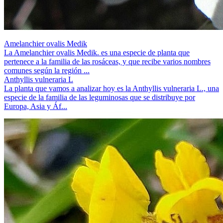
Amelanchier ovalis Medik
La Amelanchier ovalis Medik. es una especie de planta que
pertenece a la familia de las rosáceas, y que recibe varios nombres
comunes según la región ...
Anthyllis vulneraria L
La planta que vamos a analizar hoy es la Anthyllis vulneraria L., una
especie de la familia de las leguminosas que se distribuye por
Europa, Asia y Áf...