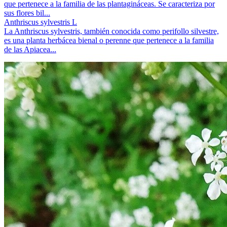
que pertenece a la familia de las plantagináceas. Se caracteriza por
sus flores bil...
Anthriscus sylvestris L
La Anthriscus sylvestris, también conocida como perifollo silvestre,
es una planta herbácea bienal o perenne que pertenece a la familia
de las Apiacea...