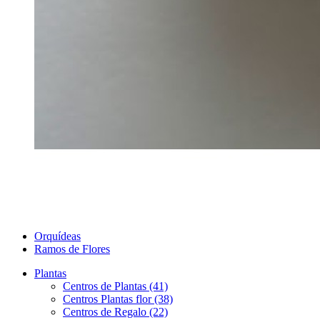
Orquídeas
Ramos de Flores
Plantas
Centros de Plantas (41)
Centros Plantas flor (38)
Centros de Regalo (22)