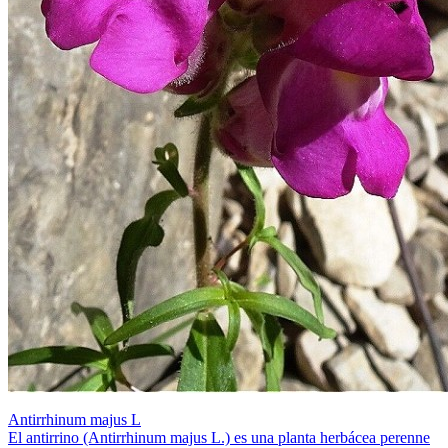
Antirrhinum majus L
El antirrino (Antirrhinum majus L.) es una planta herbácea perenne