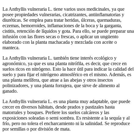
La Anthyllis vulneraria L. tiene varios usos medicinales, ya que
posee propiedades vulnerarias, cicatrizantes, antiinflamatorias y
diuréticas. Se emplea para tratar heridas, úlceras, quemaduras,
eczemas, hemorroides, inflamaciones de la boca y la garganta,
cistitis, retención de líquidos y gota. Para ello, se puede preparar una
infusión con las flores secas o frescas, o aplicar un ungüento
elaborado con la planta machacada y mezclada con aceite o
manteca.
La Anthyllis vulneraria L. también tiene interés ecológico y
agronómico, ya que es una planta nitrófila, es decir, que crece en
suelos ricos en nitrógeno. Esto la hace útil para indicar la calidad del
suelo y para fijar el nitrógeno atmosférico en el mismo. Además, es
una planta melífera, que atrae a las abejas y otros insectos
polinizadores, y una planta forrajera, que sirve de alimento al
ganado.
La Anthyllis vulneraria L. es una planta muy adaptable, que puede
crecer en diversos hábitats, desde prados y pastizales hasta
matorrales y bosques. Prefiere los suelos calcáreos y las
exposiciones soleadas o semi sombra. Es resistente a la sequía y al
frío, pero no tolera el encharcamiento ni la salinidad. Se reproduce
por semillas o por división de mata.